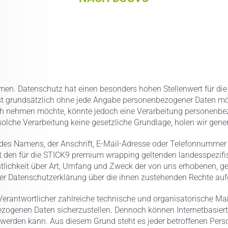
hmen. Datenschutz hat einen besonders hohen Stellenwert für di
st grundsätzlich ohne jede Angabe personenbezogener Daten mög
h nehmen möchte, könnte jedoch eine Verarbeitung personenbezo
olche Verarbeitung keine gesetzliche Grundlage, holen wir genere
es Namens, der Anschrift, E-Mail-Adresse oder Telefonnummer ei
den für die STICK9 premium wrapping geltenden landesspezifi
lichkeit über Art, Umfang und Zweck der von uns erhobenen, g
ser Datenschutzerklärung über die ihnen zustehenden Rechte aufg
 Verantwortlicher zahlreiche technische und organisatorische 
nbezogenen Daten sicherzustellen. Dennoch können Internetbasie
 werden kann. Aus diesem Grund steht es jeder betroffenen Pers