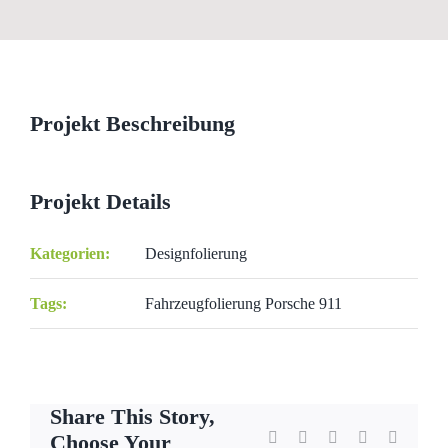
View
Larger
Image
Projekt Beschreibung
Projekt Details
Kategorien:
Designfolierung
Tags:
Fahrzeugfolierung Porsche 911
Share This Story,
Facebook
X
Reddit
LinkedIn
WhatsA
Choose Your