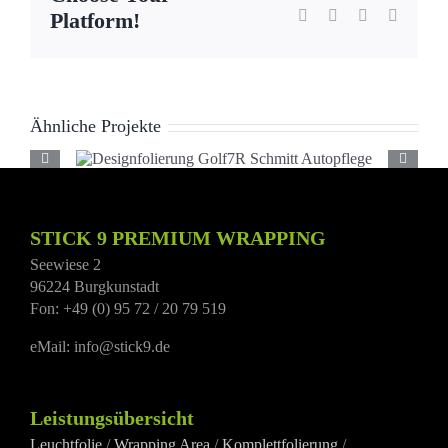
Tumblr
Pinterest
Vk
E-
Platform!
Mail
Ähnliche Projekte
Designfolierung Golf7R
Schmitt Autopflege
STICK 9 PREMIUM WRAPPING
Seewiese 2
96224 Burgkunstadt
Fon: +49 (0) 95 72 / 20 79 519
eMail: info@stick9.de
Leistungsübersicht
Leuchtfolie
/
Wrapping Area
/
Komplettfolierung
/