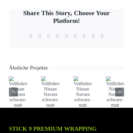
Share This Story, Choose Your
Platform!
Facebook
X
Reddit
LinkedIn
WhatsApp
Tumblr
Pinterest
Vk
E-
Mail
Ähnliche Projekte
Vollfolierung
Vollfolierung
Vollfolierung
Vollfoli
Nissan
Nissan
Nissan
Nissan
STICK 9 PREMIUM WRAPPING
Navara
Navara
Navara
Navara