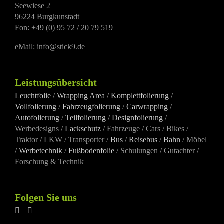
Seewiese 2
schwarz-
schwarz-
schwarz-
schwarz
96224 Burgkunstadt
matt
matt
matt
matt
Fon: +49 (0) 95 72 / 20 79 519
eMail: info@stick9.de
Leistungsübersicht
Leuchtfolie
/
Wrapping Area
/
Komplettfolierung
/
Vollfolierung
/
Fahrzeugfolierung
/
Carwrapping
/
Autofolierung
/
Teilfolierung
/
Designfolierung
/
Werbedesigns /
Lackschutz
/ Fahrzeuge / Cars / Bikes /
Traktor / LKW / Transporter /
Bus
/
Reisebus
/
Bahn
/ Möbel
/
Werbetechnik
/
Fußbodenfolie
/ Schulungen / Gutachter /
Forschung & Technik
Folgen Sie uns