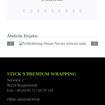
Facebook
X
Reddit
LinkedIn
WhatsApp
Tumblr
Pinterest
Vk
E-
Mail
Ähnliche Projekte
Vollfolierung Nissan
Navara schwarz-matt
STICK 9 PREMIUM WRAPPING
Seewiese 2
96224 Burgkunstadt
Fon: +49 (0) 95 72 / 20 79 519
eMail: info@stick9.de