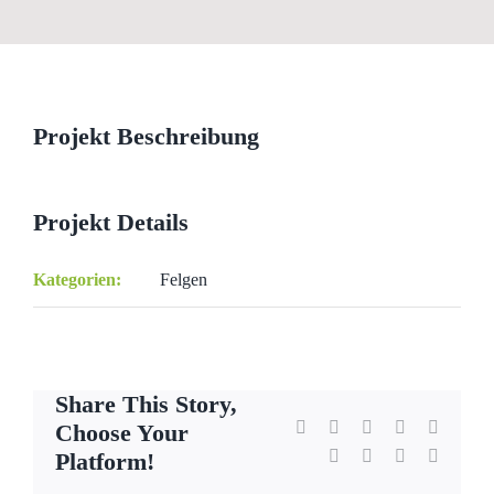
View
Larger
Image
Projekt Beschreibung
Projekt Details
Kategorien:
Felgen
Share This Story,
Facebook
X
Reddit
LinkedIn
WhatsA
Choose Your
Tumblr
Pinterest
Vk
E-
Platform!
Mail