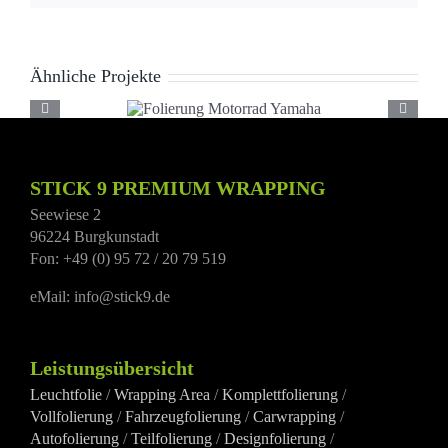
Ähnliche Projekte
Folierung
Motorrad
Yamaha
STICK 9 PREMIUM WRAPPING
Seewiese 2
96224 Burgkunstadt
Fon: +49 (0) 95 72 / 20 79 519
eMail: info@stick9.de
Leistungsübersicht
Leuchtfolie
/
Wrapping Area
/
Komplettfolierung
/
Vollfolierung
/
Fahrzeugfolierung
/
Carwrapping
/
Autofolierung
/
Teilfolierung
/
Designfolierung
/