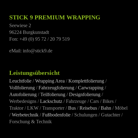
STICK 9 PREMIUM WRAPPING
Seewiese 2
96224 Burgkunstadt
Fon: +49 (0) 95 72 / 20 79 519
eMail: info@stick9.de
Leistungsübersicht
Leuchtfolie
/
Wrapping Area
/
Komplettfolierung
/
Vollfolierung
/
Fahrzeugfolierung
/
Carwrapping
/
Autofolierung
/
Teilfolierung
/
Designfolierung
/
Werbedesigns /
Lackschutz
/ Fahrzeuge / Cars / Bikes /
Traktor / LKW / Transporter /
Bus
/
Reisebus
/
Bahn
/ Möbel
/
Werbetechnik
/
Fußbodenfolie
/ Schulungen / Gutachter /
Forschung & Technik