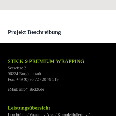
View
Larger
Image
Projekt Beschreibung
STICK 9 PREMIUM WRAPPING
Seewiese 2
96224 Burgkunstadt
Fon: +49 (0) 95 72 / 20 79 519
eMail: info@stick9.de
Leistungsübersicht
Leuchtfolie
/
Wrapping Area
/
Komplettfolierung
/