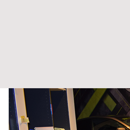
View
Larger
Image