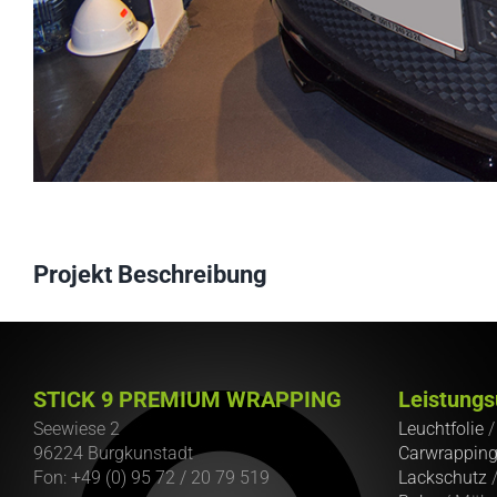
Projekt Beschreibung
STICK 9 PREMIUM WRAPPING
Leistungs
Seewiese 2
Leuchtfolie
96224 Burgkunstadt
Carwrappin
Fon: +49 (0) 95 72 / 20 79 519
Lackschutz
/