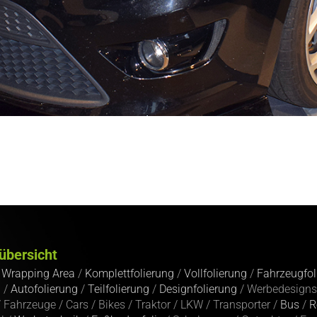
übersicht
/
Wrapping Area
/
Komplettfolierung
/
Vollfolierung
/
Fahrzeugfol
g
/
Autofolierung
/
Teilfolierung
/
Designfolierung
/ Werbedesigns
 Fahrzeuge / Cars / Bikes / Traktor / LKW / Transporter /
Bus
/
R