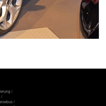
ierung
/
 /
eisebus
/