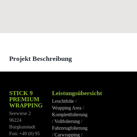
View
Larger
Image
Projekt Beschreibung
STICK 9
Leistungsübersicht
PREMIUM
Leuchtfolie
/
WRAPPING
Wrapping Area
/
Seewiese 2
Komplettfolierung
96224
/
Vollfolierung
/
Burgkunstadt
Fahrzeugfolierung
Fon: +49 (0) 95
/
Carwrapping
/