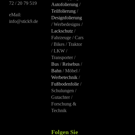
72 / 20 79 519
Autofolierung
/
Teilfolierung
/
eMail:
Designfolierung
info@stick9.de
/ Werbedesigns /
Lackschutz
/
Fahrzeuge / Cars
/ Bikes / Traktor
/ LKW /
Transporter /
Bus
/
Reisebus
/
Bahn
/ Möbel /
Werbetechnik
/
Fußbodenfolie
/
Schulungen /
Gutachter /
Forschung &
Technik
Folgen Sie