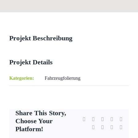
View
Larger
Image
Projekt Beschreibung
Projekt Details
Kategorien:
Fahrzeugfolierung
Share This Story,
Facebook
X
Reddit
LinkedIn
WhatsA
Choose Your
Tumblr
Pinterest
Vk
E-
Platform!
Mail