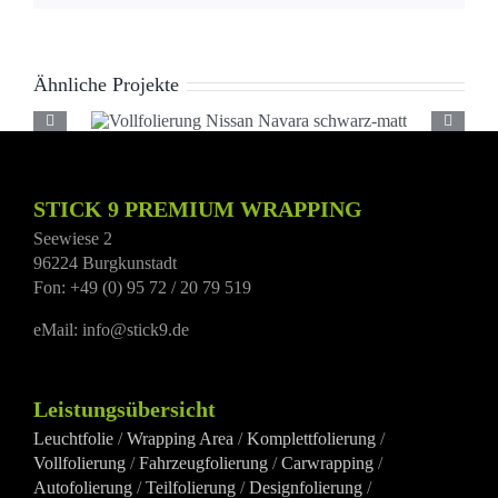
Ähnliche Projekte
Vollfolierung Nissan
Navara schwarz-matt
STICK 9 PREMIUM WRAPPING
Seewiese 2
96224 Burgkunstadt
Fon: +49 (0) 95 72 / 20 79 519
eMail: info@stick9.de
Leistungsübersicht
Leuchtfolie
/
Wrapping Area
/
Komplettfolierung
/
Vollfolierung
/
Fahrzeugfolierung
/
Carwrapping
/
Autofolierung
/
Teilfolierung
/
Designfolierung
/