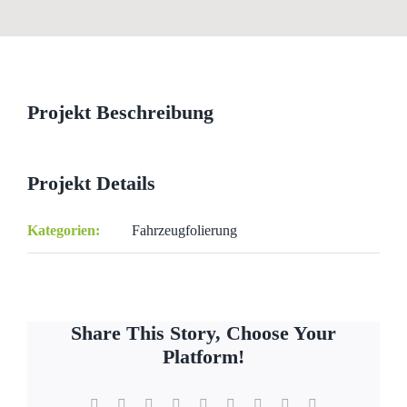
View
Larger
Image
Projekt Beschreibung
Projekt Details
Kategorien:
Fahrzeugfolierung
Share This Story, Choose Your
Platform!
Facebook
X
Reddit
LinkedIn
WhatsApp
Tumblr
Pinterest
Vk
E-