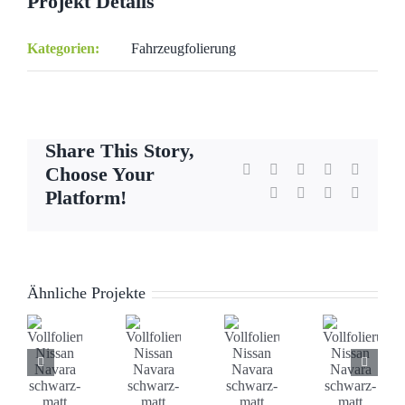
Projekt Details
Kategorien:
Fahrzeugfolierung
Share This Story,
Facebook
X
Reddit
LinkedIn
WhatsA
Choose Your
Tumblr
Pinterest
Vk
E-
Platform!
Mail
Ähnliche Projekte