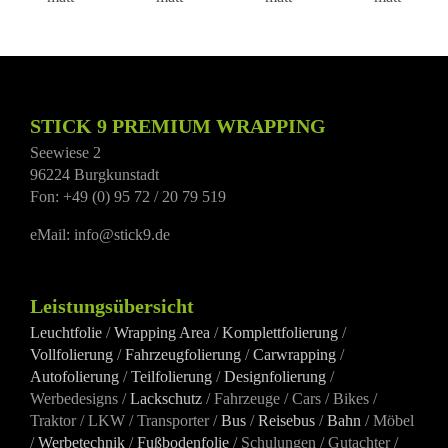
Vollfolierung
Vollfolierung
Vollfolierung
Vollfoli
Nissan
Nissan
Nissan
Nissan
Navara
Navara
Navara
Navara
schwarz-
schwarz-
schwarz-
schwarz
STICK 9 PREMIUM WRAPPING
matt
matt
matt
matt
Seewiese 2
96224 Burgkunstadt
Fon: +49 (0) 95 72 / 20 79 519
eMail: info@stick9.de
Leistungsübersicht
Leuchtfolie
/
Wrapping Area
/
Komplettfolierung
/
Vollfolierung
/
Fahrzeugfolierung
/
Carwrapping
/
Autofolierung
/
Teilfolierung
/
Designfolierung
/
Werbedesigns /
Lackschutz
/ Fahrzeuge / Cars / Bikes /
Traktor / LKW / Transporter /
Bus
/
Reisebus
/
Bahn
/ Möbel
/
Werbetechnik
/
Fußbodenfolie
/ Schulungen / Gutachter /