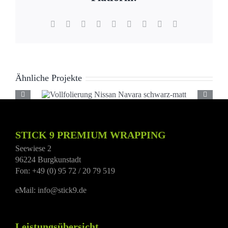
Facebook
X
Reddit
LinkedIn
WhatsApp
Tumblr
Pinterest
Vk
E-
Mail
Ähnliche Projekte
Vollfolierung Nissan
Navara schwarz-matt
STICK 9 PREMIUM WRAPPING
Seewiese 2
96224 Burgkunstadt
Fon: +49 (0) 95 72 / 20 79 519
eMail: info@stick9.de
Leistungsübersicht