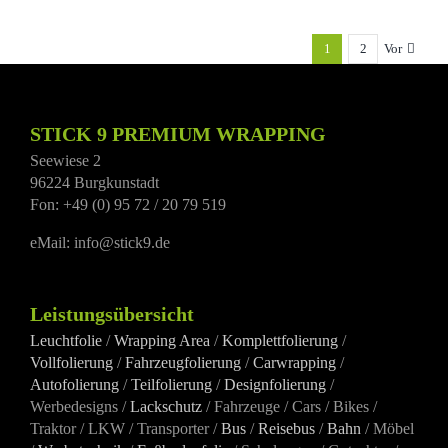
1
2
Vor
STICK 9 PREMIUM WRAPPING
Seewiese 2
96224 Burgkunstadt
Fon: +49 (0) 95 72 / 20 79 519
eMail: info@stick9.de
Leistungsübersicht
Leuchtfolie
/
Wrapping Area
/
Komplettfolierung
/
Vollfolierung
/
Fahrzeugfolierung
/
Carwrapping
/
Autofolierung
/
Teilfolierung
/
Designfolierung
/
Werbedesigns /
Lackschutz
/ Fahrzeuge / Cars / Bikes /
Traktor / LKW / Transporter /
Bus
/
Reisebus
/
Bahn
/ Möbel