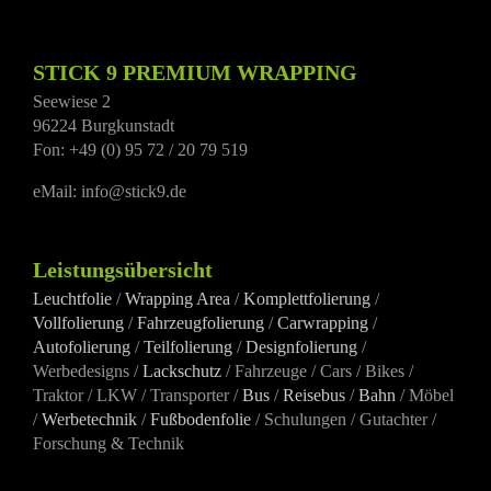
STICK 9 PREMIUM WRAPPING
Seewiese 2
96224 Burgkunstadt
Fon: +49 (0) 95 72 / 20 79 519
eMail: info@stick9.de
Leistungsübersicht
Leuchtfolie
/
Wrapping Area
/
Komplettfolierung
/
Vollfolierung
/
Fahrzeugfolierung
/
Carwrapping
/
Autofolierung
/
Teilfolierung
/
Designfolierung
/
Werbedesigns /
Lackschutz
/ Fahrzeuge / Cars / Bikes /
Traktor / LKW / Transporter /
Bus
/
Reisebus
/
Bahn
/ Möbel
/
Werbetechnik
/
Fußbodenfolie
/ Schulungen / Gutachter /
Forschung & Technik