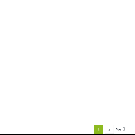
Designfolierung Golf7R Schmitt
Autopflege
Designfolierung Golf7R Schmitt
Autopflege
Designfolierung Golf7R Schmitt
Autopflege
1
2
Vor