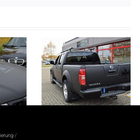
ierung
/