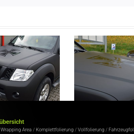
übersicht
/
Wrapping Area
/
Komplettfolierung
/
Vollfolierung
/
Fahrzeugfol