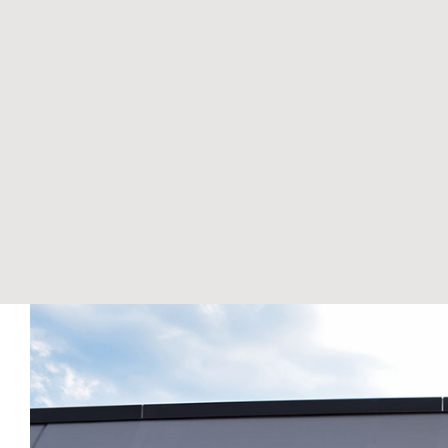
View
Larger
Image