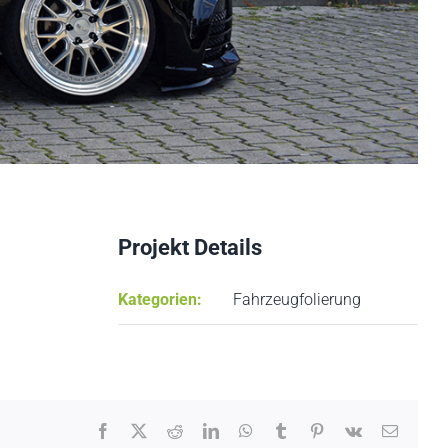
Projekt Details
Kategorien:
Fahrzeugfolierung
Facebook
X
Reddit
LinkedIn
WhatsApp
Tumblr
Pinterest
Vk
E-
Mail