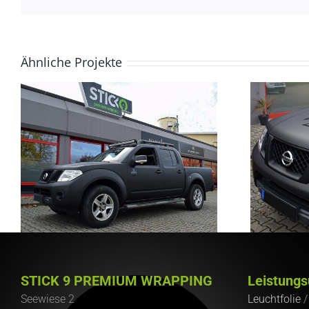
Ähnliche Projekte
STICK 9 PREMIUM WRAPPING
Leistungs
Seewiese 2
Leuchtfolie