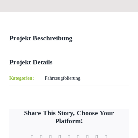
View
Larger
Image
Projekt Beschreibung
Projekt Details
Kategorien:
Fahrzeugfolierung
Share This Story, Choose Your
Platform!
Facebook
X
Reddit
LinkedIn
WhatsApp
Tumblr
Pinterest
Vk
E-