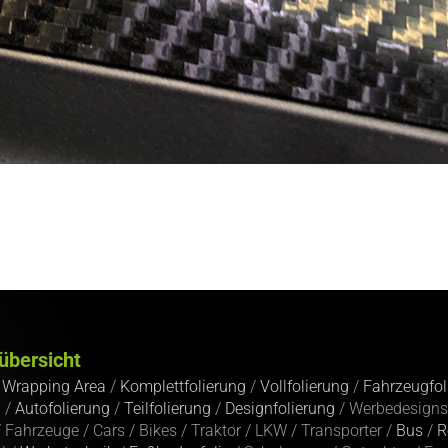
übersicht
/
Wrapping Area
/
Komplettfolierung
/
Vollfolierung
/
Fahrzeugfol
g
/
Autofolierung
/
Teilfolierung
/
Designfolierung
/ Werbedesigns
 Fahrzeuge / Cars / Bikes / Traktor / LKW / Transporter /
Bus
/
R