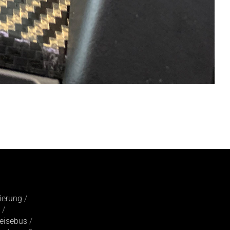
ierung
/
 /
eisebus
/