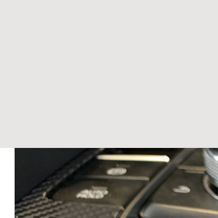
View
Larger
Image