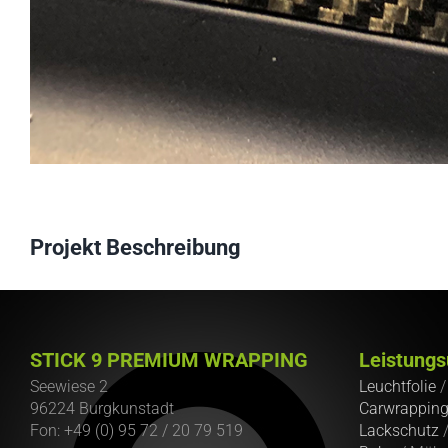
Projekt Beschreibung
STICK 9 PREMIUM WRAPPING
Leistungs
Seewiese 2
Leuchtfolie
96224 Burgkunstadt
Carwrappin
Fon: +49 (0) 95 72 / 20 79 519
Lackschutz
/