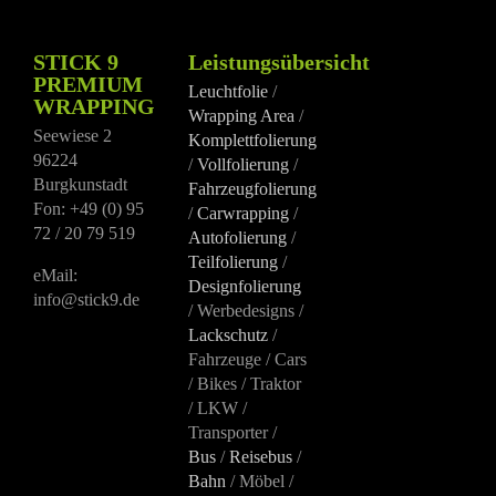
STICK 9
Leistungsübersicht
PREMIUM
Leuchtfolie
/
WRAPPING
Wrapping Area
/
Seewiese 2
Komplettfolierung
96224
/
Vollfolierung
/
Burgkunstadt
Fahrzeugfolierung
Fon: +49 (0) 95
/
Carwrapping
/
72 / 20 79 519
Autofolierung
/
Teilfolierung
/
eMail:
Designfolierung
info@stick9.de
/ Werbedesigns /
Lackschutz
/
Fahrzeuge / Cars
/ Bikes / Traktor
/ LKW /
Transporter /
Bus
/
Reisebus
/
Bahn
/ Möbel /