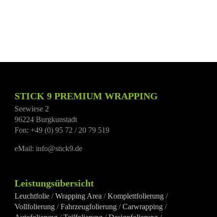
Flottenbeschriftung
STICK 9 PREMIUM WRAPPING
Seewiese 2
96224 Burgkunstadt
Fon: +49 (0) 95 72 / 20 79 519
eMail: info@stick9.de
Leistungsübersicht
Leuchtfolie
/
Wrapping Area
/
Komplettfolierung
/
Vollfolierung
/
Fahrzeugfolierung
/
Carwrapping
/