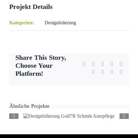
Projekt Details
Kategorien:
Designfolierung
Share This Story,
Facebook
X
Reddit
LinkedIn
WhatsA
Choose Your
Tumblr
Pinterest
Vk
E-
Platform!
Mail
Ähnliche Projekte
Designfolierung Golf7R
Schmitt Autopflege