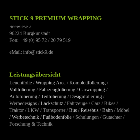
STICK 9 PREMIUM WRAPPING
Seewiese 2
96224 Burgkunstadt
Fon: +49 (0) 95 72 / 20 79 519
eMail: info@stick9.de
Leistungsübersicht
Leuchtfolie
/
Wrapping Area
/
Komplettfolierung
/
Vollfolierung
/
Fahrzeugfolierung
/
Carwrapping
/
Autofolierung
/
Teilfolierung
/
Designfolierung
/
Werbedesigns /
Lackschutz
/ Fahrzeuge / Cars / Bikes /
Traktor / LKW / Transporter /
Bus
/
Reisebus
/
Bahn
/ Möbel
/
Werbetechnik
/
Fußbodenfolie
/ Schulungen / Gutachter /
Forschung & Technik